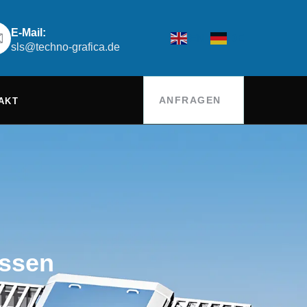
E-Mail:
EN
DE
sls@techno-grafica.de
ANFRAGEN
AKT
assen