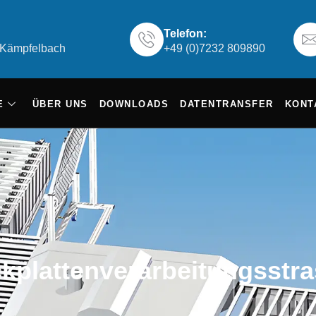
Telefon:
6 Kämpfelbach
+49 (0)7232 809890
E
ÜBER UNS
DOWNLOADS
DATENTRANSFER
KONT
kplattenverarbeitungsstr