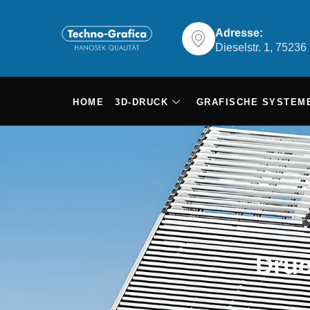
Adresse:
Dieselstr. 1, 7523
HOME
3D-DRUCK
GRAFISCHE SYSTEM
Druc