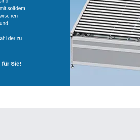
sind
mit solidem
zwischen
 und
ahl der zu
 für Sie!