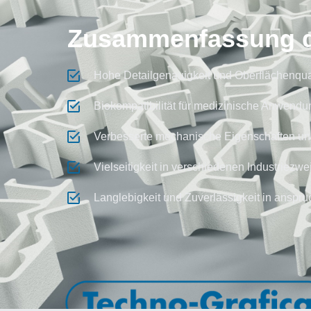
Zusammenfassung de
Hohe Detailgenauigkeit und Oberflächenqua
Biokompatibilität für medizinische Anwend
Verbesserte mechanische Eigenschaften u
Vielseitigkeit in verschiedenen Industriezwe
Langlebigkeit und Zuverlässigkeit in ansp