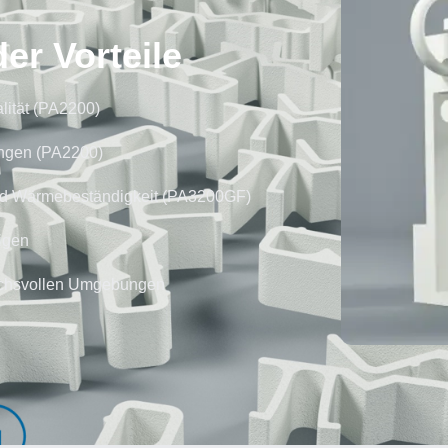
r Vorteile
lität (PA2200)
ungen (PA2200)
nd Wärmebeständigkeit (PA3200GF)
igen
ruchsvollen Umgebungen