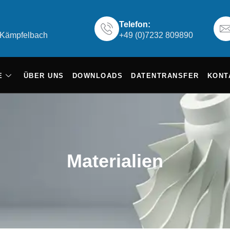
Telefon:
6 Kämpfelbach
+49 (0)7232 809890
E
ÜBER UNS
DOWNLOADS
DATENTRANSFER
KONT
Materialien