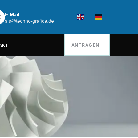
E-Mail:
EN
DE
sls@techno-grafica.de
ANFRAGEN
AKT