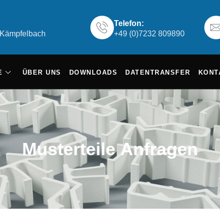
Telefon:
6 Kämpfelbach
+49 (0)7232 809890
E
ÜBER UNS
DOWNLOADS
DATENTRANSFER
KONT
Musterteile Anfragen