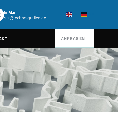
E-Mail:
EN
DE
sls@techno-grafica.de
ANFRAGEN
AKT