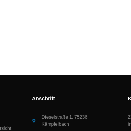
Anschrift
K
Dieselstraße 1, 75236
Z
Kämpfelbach
i
sicht