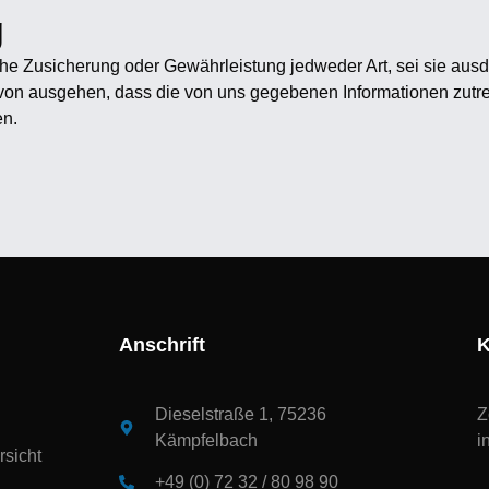
g
he Zusicherung oder Gewährleistung jedweder Art, sei sie ausdr
avon ausgehen, dass die von uns gegebenen Informationen zutre
en.
Anschrift
K
Dieselstraße 1, 75236
Z
Kämpfelbach
i
sicht
+49 (0) 72 32 / 80 98 90