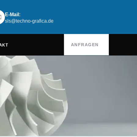
E-Mail:
sls@techno-grafica.de
ANFRAGEN
AKT