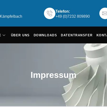
Telefon:
6 Kämpfelbach
+49 (0)7232 809890
E
ÜBER UNS
DOWNLOADS
DATENTRANSFER
KONT
Impressum